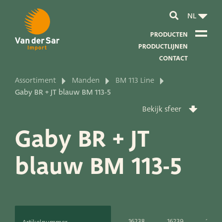
NL
PRODUCTEN
PRODUCTLIJNEN
CONTACT
Assortiment
Manden
BM 113 Line
Over van der Sar Import
Gaby BR + JT blauw BM 113-5
Bekijk sfeer
Over onze certificaten
Gaby BR + JT
Over onze duurzaamheid
blauw BM 113-5
Over onze visie en missie
Over ons bedrijf
Productontwikkeling
16238
16239
1624