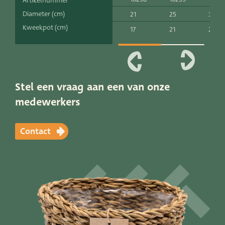
Artikelnummer
Productlijnen
Diameter (cm)
21
25
30
Kweekpot (cm)
17
21
24
Onze merken
Very Potter
Terima Kasih
Stel een vraag aan een van onze
medewerkers
XXL-Products
TC Concept
Contact
Vacatures
Contact