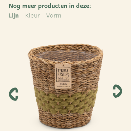
Nog meer producten in deze:
ADRES
Lijn
Kleur
Vorm
Leemolen 70
T
+31 (0)174 52 00 52
2678 MH De Lier
E
sales@vandersar.nl