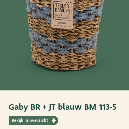
SNEL NAAR
PoTtEn
MandEn
Bekijk ook eens
Very Potter
Terima Kasih
XXL-Products
Gaby BR + JT blauw BM 113-5
TC Concept
Bekijk in overzicht