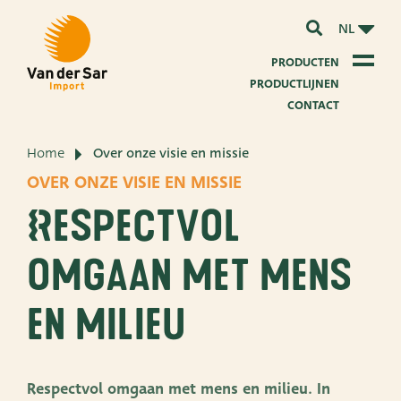
NL
PRODUCTEN
PRODUCTLIJNEN
CONTACT
Home
Over onze visie en missie
Over van der Sar Import
OVER ONZE VISIE EN MISSIE
Over onze certificaten
Respectvol
Over onze duurzaamheid
omgaan met mens
Over onze visie en missie
en milieu
Over ons bedrijf
Productontwikkeling
Respectvol omgaan met mens en milieu. In