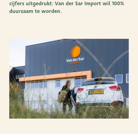
cijfers uitgedrukt: Van der Sar Import wil 100%
Productlijnen
duurzaam te worden.
Onze merken
Very Potter
Terima Kasih
XXL-Products
TC Concept
Vacatures
Contact