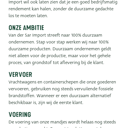
Import wil ook laten zien dat je een goed bedrijfsmatig
rendement kan halen, zonder de duurzame gedachte
ADRES
los te moeten laten.
Leemolen 70
T
+31 (0)174 52 00 52
2678 MH De Lier
E
sales@vandersar.nl
Onze ambitie
Van der Sar Import streeft naar 100% duurzaam
ondernemen. Stap voor stap werken wij naar 100%
duurzame producten. Duurzaam ondernemen geldt
niet alleen voor de productie, maar voor het gehele
proces, van grondstof tot aflevering bij de klant.
Vervoer
Vrachtwagens en containerschepen die onze goederen
vervoeren, gebruiken nog steeds vervuilende fossiele
brandstoffen. Wanneer er een duurzaam alternatief
beschikbaar is, zijn wij de eerste klant.
Voering
De voering van onze mandjes wordt helaas nog steeds