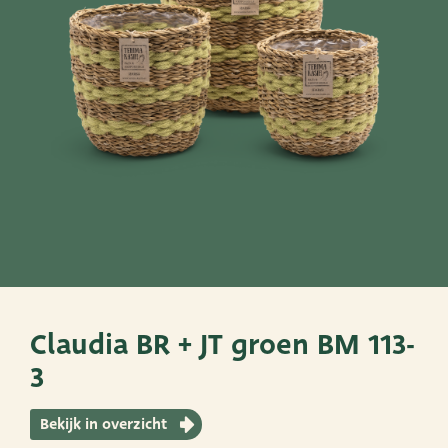
SNEL NAAR
PoTtEn
MandEn
Bekijk ook eens
Very Potter
Terima Kasih
XXL-Products
Claudia BR + JT groen BM 113-
3
TC Concept
Bekijk in overzicht