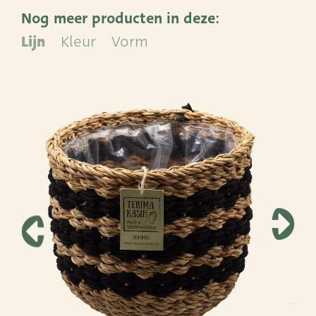
Nog meer producten in deze:
ADRES
Lijn
Kleur
Vorm
Leemolen 70
T
+31 (0)174 52 00 52
2678 MH De Lier
E
sales@vandersar.nl