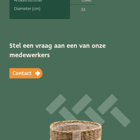
15946
Artikelnummer
Productlijnen
Diameter (cm)
33
Onze merken
Very Potter
Stel een vraag aan een van onze
Terima Kasih
medewerkers
XXL-Products
Contact
TC Concept
Vacatures
Contact