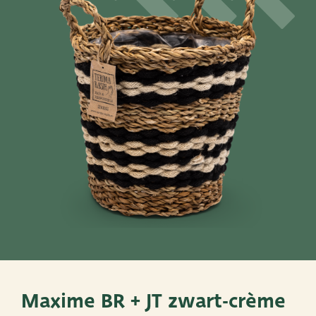
SNEL NAAR
PoTtEn
MandEn
Bekijk ook eens
Very Potter
Terima Kasih
XXL-Products
TC Concept
Maxime BR + JT zwart-crème