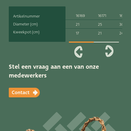
Productlijnen
16169
16171
16173
Artikelnummer
Onze merken
Diameter (cm)
21
25
30
Kweekpot (cm)
17
21
24
Very Potter
Terima Kasih
XXL-Products
Stel een vraag aan een van onze
medewerkers
TC Concept
Contact
Vacatures
Contact