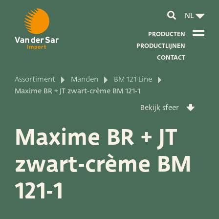
NL
PRODUCTEN
PRODUCTLIJNEN
CONTACT
Assortiment
Manden
BM 121 Line
Over van der Sar Import
Maxime BR + JT zwart-crème BM 121-1
Bekijk sfeer
Over onze certificaten
Maxime BR + JT
Over onze duurzaamheid
zwart-crème BM
Over onze visie en missie
Over ons bedrijf
121-1
Productontwikkeling