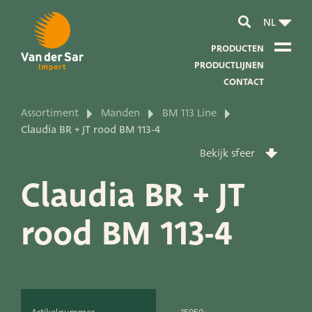
NL
PRODUCTEN
PRODUCTLIJNEN
CONTACT
Assortiment
Manden
BM 113 Line
Over van der Sar Import
Claudia BR + JT rood BM 113-4
Bekijk sfeer
Over onze certificaten
Claudia BR + JT
Over onze duurzaamheid
rood BM 113-4
Over onze visie en missie
Over ons bedrijf
Productontwikkeling