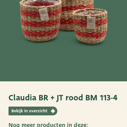
SNEL NAAR
PoTtEn
MandEn
Bekijk ook eens
Very Potter
Terima Kasih
XXL-Products
Claudia BR + JT rood BM 113-4
TC Concept
Bekijk in overzicht
Nog meer producten in deze: