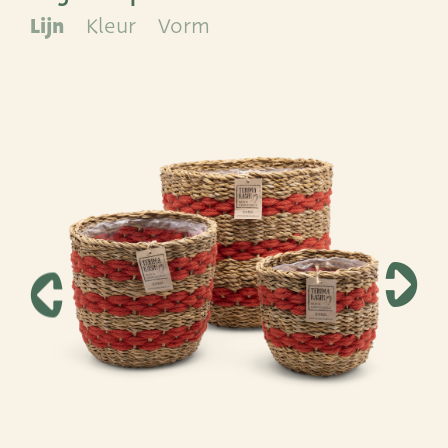
Lijn
Kleur
Vorm
ADRES
Leemolen 70
T
+31 (0)174 52 00 52
2678 MH De Lier
E
sales@vandersar.nl