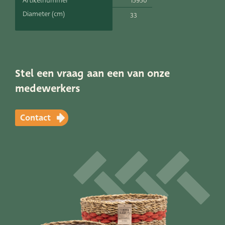
15950
Artikelnummer
Productlijnen
Diameter (cm)
33
Onze merken
Very Potter
Stel een vraag aan een van onze
Terima Kasih
medewerkers
XXL-Products
Contact
TC Concept
Vacatures
Contact