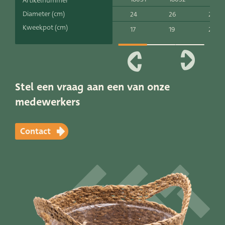
Artikelnummer
Productlijnen
Diameter (cm)
24
26
28
Kweekpot (cm)
17
19
21
Onze merken
Very Potter
Terima Kasih
Stel een vraag aan een van onze
medewerkers
XXL-Products
TC Concept
Contact
Vacatures
Contact