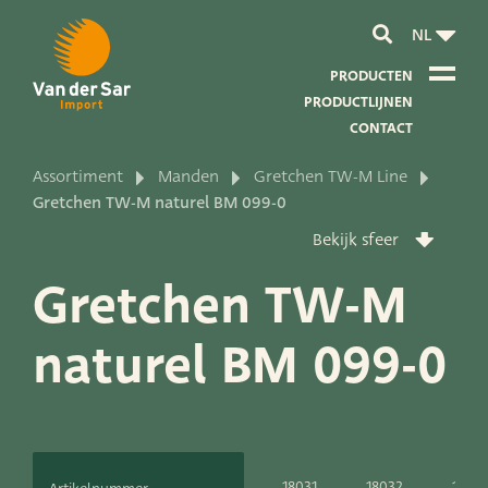
NL
PRODUCTEN
PRODUCTLIJNEN
CONTACT
Assortiment
Manden
Gretchen TW-M Line
Over van der Sar Import
Gretchen TW-M naturel BM 099-0
Bekijk sfeer
Over onze certificaten
Gretchen TW-M
Over onze duurzaamheid
naturel BM 099-0
Over onze visie en missie
Over ons bedrijf
Productontwikkeling
18031
18032
1803