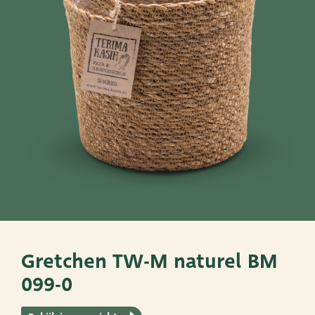
SNEL NAAR
PoTtEn
MandEn
Bekijk ook eens
Very Potter
Terima Kasih
XXL-Products
Gretchen TW-M naturel BM
TC Concept
099-0