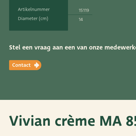
Vacatures
Artikelnummer
15119
Contact
Diameter (cm)
14
ADRES
Leemolen 70
T
+31 (0)174 52 
Stel een vraag aan een van onze medewerk
2678 MH De Lier
E
sales@vanders
Contact
Vivian crème MA 8