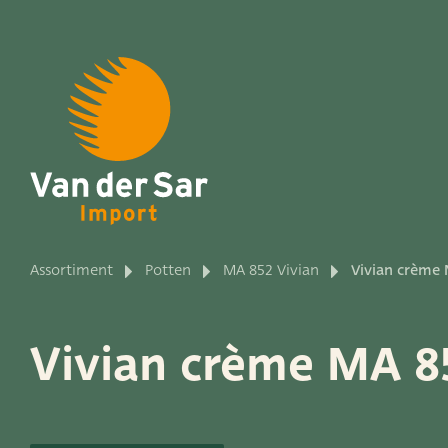
Over van der Sar Impo
Assortiment
Potten
MA 852 Vivian
Vivian crème
Productlijnen
Vivian crème MA 8
Onze merken