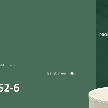
Very Potter
Terima Kasih
XXL-Products
PRO
TC Concept
rt
 MA 852-6
Bekijk sfeer
52-6