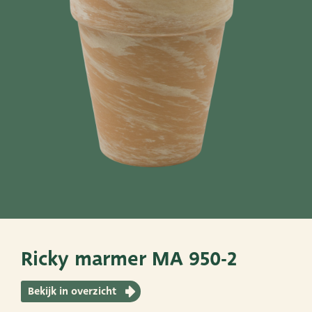
SNEL NAAR
PoTtEn
MandEn
Bekijk ook eens
Very Potter
Terima Kasih
XXL-Products
Ricky marmer MA 950-2
TC Concept
Bekijk in overzicht