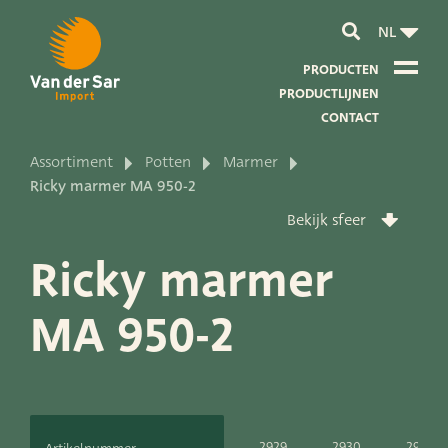
NL
PRODUCTEN
PRODUCTLIJNEN
CONTACT
Assortiment
Potten
Marmer
Over van der Sar Import
Ricky marmer MA 950-2
Bekijk sfeer
Over onze certificaten
Ricky marmer
Over onze duurzaamheid
MA 950-2
Over onze visie en missie
Over ons bedrijf
Productontwikkeling
2929
2930
2931