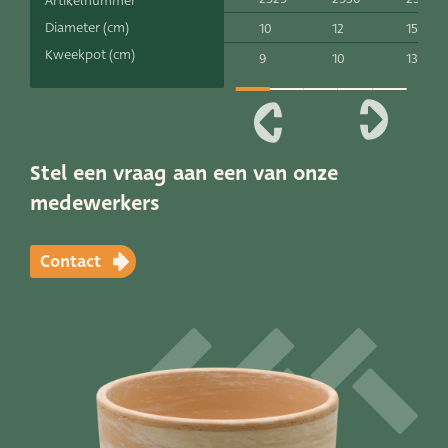
Artikelnummer
Productlijnen
Diameter (cm)
10
12
15
Kweekpot (cm)
9
10
13
Onze merken
Very Potter
Terima Kasih
Stel een vraag aan een van onze
medewerkers
XXL-Products
TC Concept
Contact
Vacatures
Contact