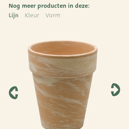
Nog meer producten in deze:
ADRES
Lijn
Kleur
Vorm
Leemolen 70
T
+31 (0)174 52 00 52
2678 MH De Lier
E
sales@vandersar.nl