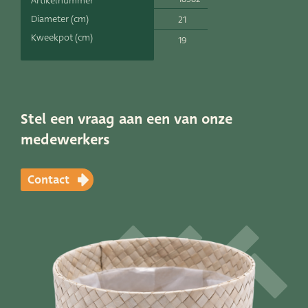
Artikelnummer
Productlijnen
Diameter (cm)
21
Kweekpot (cm)
19
Onze merken
Very Potter
Terima Kasih
Stel een vraag aan een van onze
medewerkers
XXL-Products
TC Concept
Contact
Vacatures
Contact