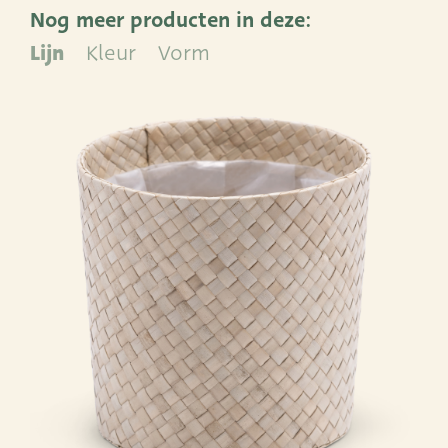
Nog meer producten in deze:
ADRES
Lijn
Kleur
Vorm
Leemolen 70
T
+31 (0)174 52 00 52
2678 MH De Lier
E
sales@vandersar.nl