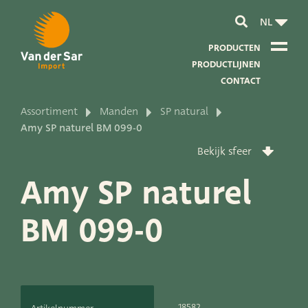
NL
PRODUCTEN
PRODUCTLIJNEN
CONTACT
Assortiment
Manden
SP natural
Over van der Sar Import
Amy SP naturel BM 099-0
Bekijk sfeer
Over onze certificaten
Amy SP naturel
Over onze duurzaamheid
BM 099-0
Over onze visie en missie
Over ons bedrijf
Productontwikkeling
18582