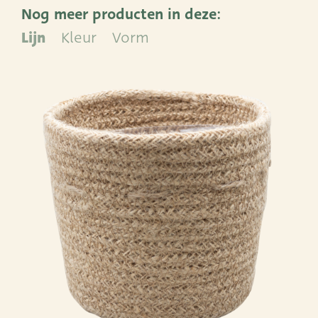
Nog meer producten in deze:
ADRES
Lijn
Kleur
Vorm
Leemolen 70
T
+31 (0)174 52 00 52
2678 MH De Lier
E
sales@vandersar.nl