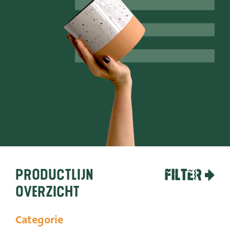
Productlijnen
Onze merken
Very Potter
Terima Kasih
XXL-Products
TC Concept
Vacatures
Productlijn
FILTER
Contact
overzicht
Categorie