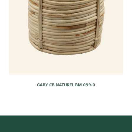
ADRES
Leemolen 70
T
+31 (0)174 52 00 52
2678 MH De Lier
E
sales@vandersar.nl
GABY CB NATUREL BM 099-0