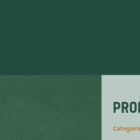
Vacatures
Contact
ADRES
Leemolen 70
T
+31 (0)174 52 
2678 MH De Lier
E
sales@vanders
Pro
Categori