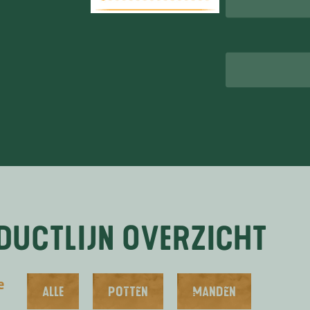
00 52
ar.nl
ductlijn overzicht
e
Alle
PoTtEn
MandEn