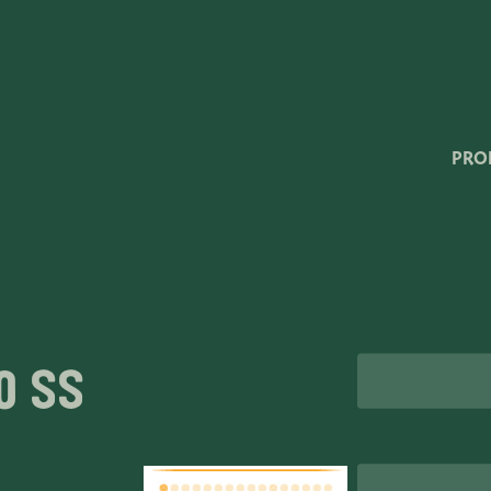
Very Potter
Terima Kasih
XXL-Products
PRO
TC Concept
rt
0 SS