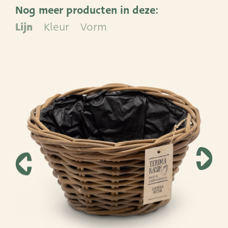
Nog meer producten in deze:
ADRES
Lijn
Kleur
Vorm
Leemolen 70
T
+31 (0)174 52 00 52
2678 MH De Lier
E
sales@vandersar.nl