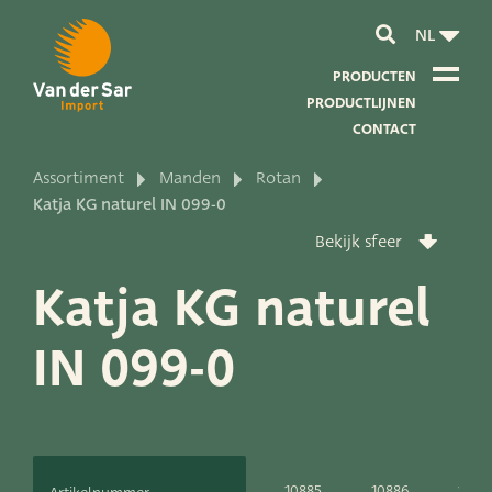
NL
PRODUCTEN
PRODUCTLIJNEN
CONTACT
Assortiment
Manden
Rotan
Over van der Sar Import
Katja KG naturel IN 099-0
Bekijk sfeer
Over onze certificaten
Katja KG naturel
Over onze duurzaamheid
IN 099-0
Over onze visie en missie
Over ons bedrijf
Productontwikkeling
10885
10886
1088