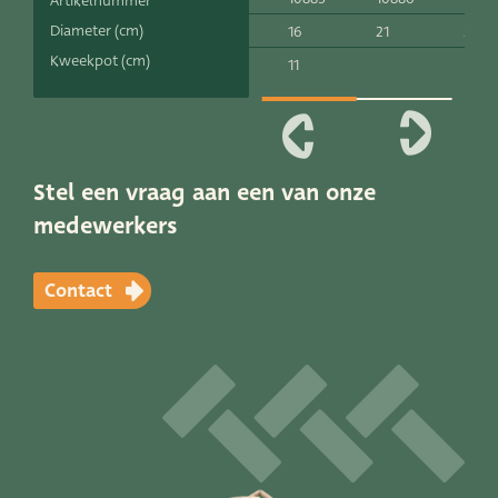
Artikelnummer
Productlijnen
Diameter (cm)
16
21
26
Kweekpot (cm)
11
Onze merken
Very Potter
Terima Kasih
Stel een vraag aan een van onze
medewerkers
XXL-Products
TC Concept
Contact
Vacatures
Contact