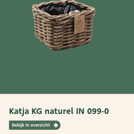
SNEL NAAR
PoTtEn
MandEn
Bekijk ook eens
Very Potter
Terima Kasih
XXL-Products
Katja KG naturel IN 099-0
TC Concept
Bekijk in overzicht