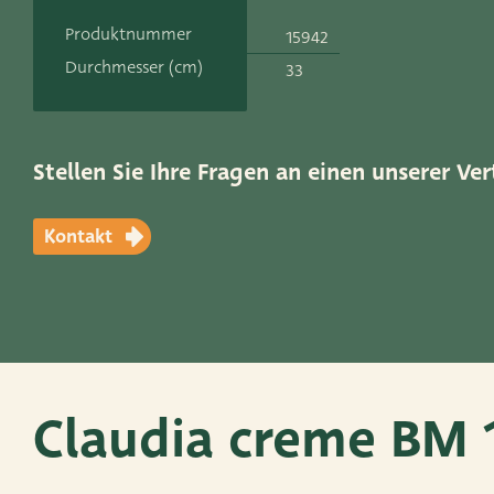
Kontakt
Produktnummer
15942
ADRES
Durchmesser (cm)
33
Leemolen 70
T
+31 174 520 0
2678 MH De Lier
E
sales@vanders
Die Niederlande
Stellen Sie Ihre Fragen an einen unserer Ver
Kontakt
Claudia creme BM 1