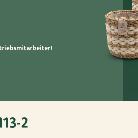
52
ar.nl
triebsmitarbeiter!
13-2