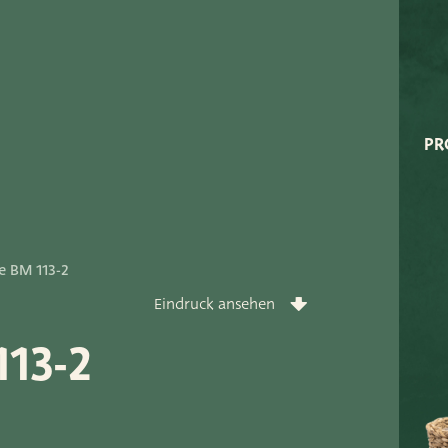
Very Potter
Terima Kasih
XXL-Products
PR
TC Konzept
rt
e BM 113-2
Eindruck ansehen
13-2