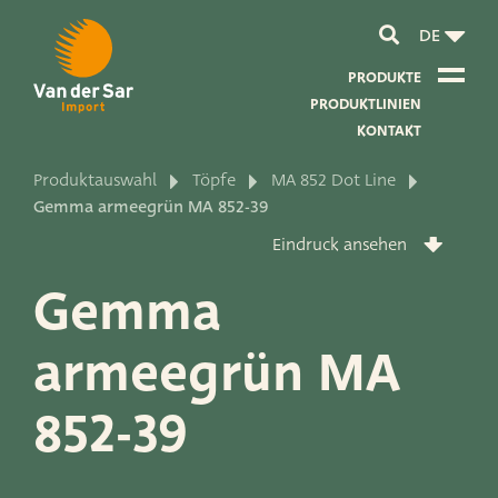
DE
PRODUKTE
PRODUKTLINIEN
KONTAKT
Produktauswahl
Töpfe
MA 852 Dot Line
Über Van der Sar Import
Gemma armeegrün MA 852-39
Eindruck ansehen
Über unsere Zertifikate
Gemma
Über unsere Nachhaltigkeit
armeegrün MA
Über unsere Vision und Mission
Über unser Unternehmen
852-39
Produktentwicklung