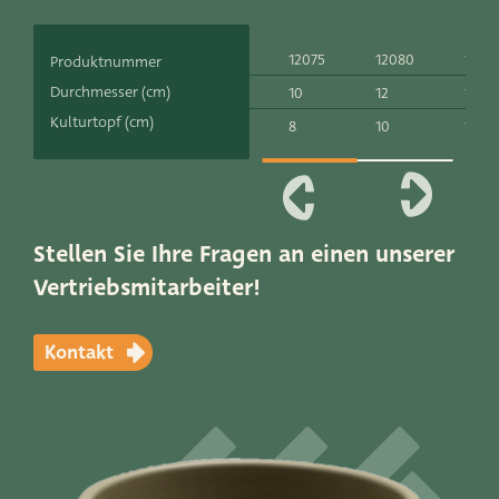
Produktlinien
12075
12080
1255
Produktnummer
Unsere Marken
Durchmesser (cm)
10
12
14
Kulturtopf (cm)
8
10
12
Very Potter
Terima Kasih
XXL-Products
Stellen Sie Ihre Fragen an einen unserer
Vertriebsmitarbeiter!
TC Konzept
Kontakt
Kontakt
GERADE ZU