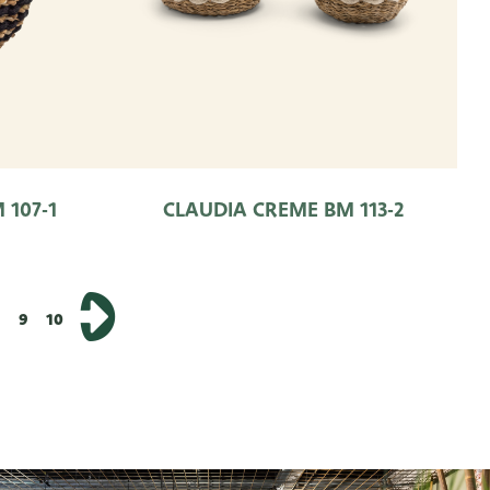
107-1
CLAUDIA CREME BM 113-2
8
9
10