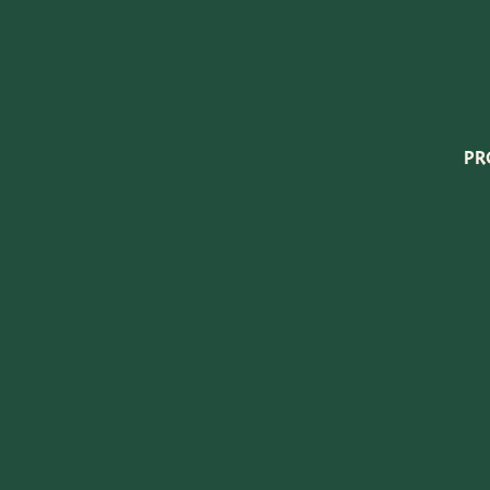
Very Potter
Terima Kasih
XXL-Products
PR
TC Konzept
rt