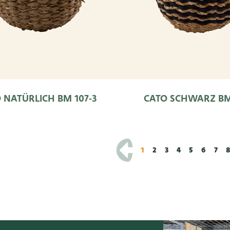
 NATÜRLICH BM 107-3
CATO SCHWARZ BM 
1
2
3
4
5
6
7