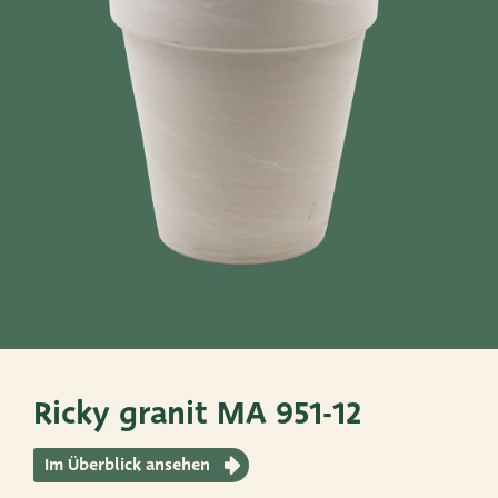
Töpfe
Körbe
Sehen Sie sich diese an
Very Potter
Terima Kasih
XXL-Products
TC Konzept
Ricky granit MA 951-12
Im Überblick ansehen
ADRES