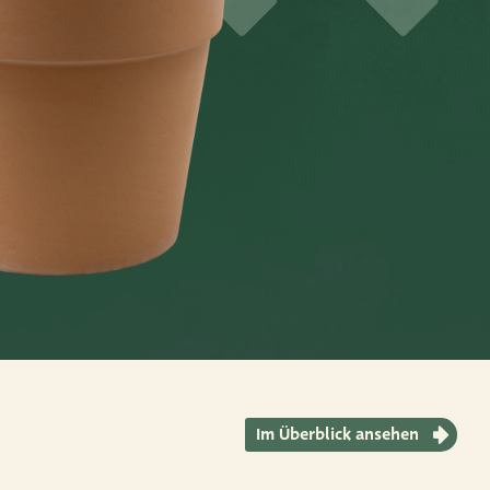
9556
12763
12764
35
38
60
Im Überblick ansehen