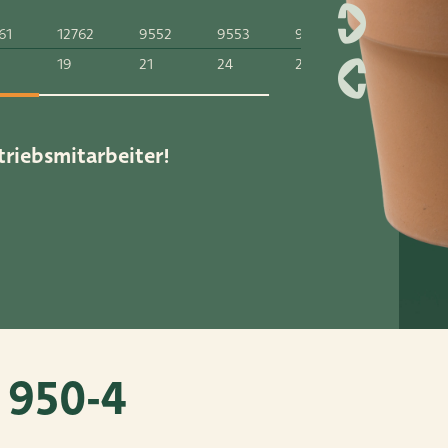
61
12762
9552
9553
9554
9555
19
21
24
28
31
52
ar.nl
triebsmitarbeiter!
 950-4