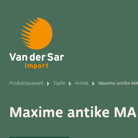
Über Van der Sar Impo
Produktauswahl
Töpfe
Antiek
Maxime antike MA
Produktlinien
Maxime antike MA
Unsere Marken