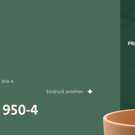
Very Potter
Terima Kasih
XXL-Products
PR
TC Konzept
rt
 950-4
Eindruck ansehen
 950-4