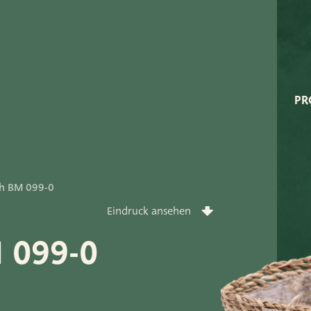
Very Potter
Terima Kasih
XXL-Products
PR
TC Konzept
rt
ich BM 099-0
Eindruck ansehen
M 099-0