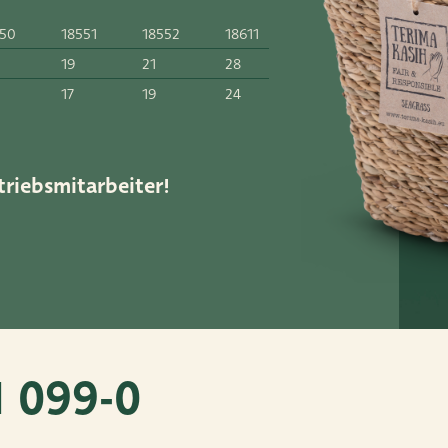
550
18551
18552
18611
19
21
28
52
17
19
24
ar.nl
triebsmitarbeiter!
M 099-0