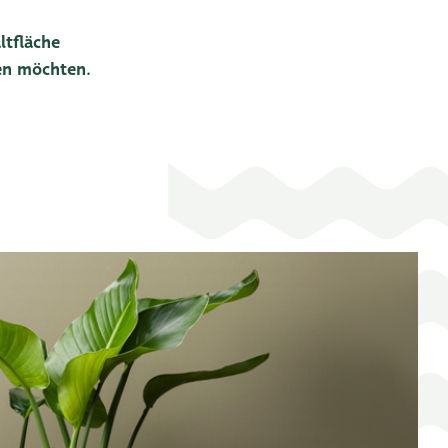
ltfläche
len möchten.