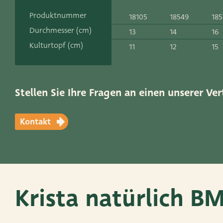
Kontakt
Produktnummer
18105
18549
18
ADRES
Durchmesser (cm)
13
14
16
Leemolen 70
T
+31 174 520 0
Kulturtopf (cm)
11
12
15
2678 MH De Lier
E
sales@vanders
Die Niederlande
Stellen Sie Ihre Fragen an einen unserer Ver
Kontakt
Krista natürlich B