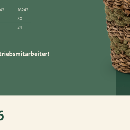
42
16243
30
52
24
ar.nl
triebsmitarbeiter!
6