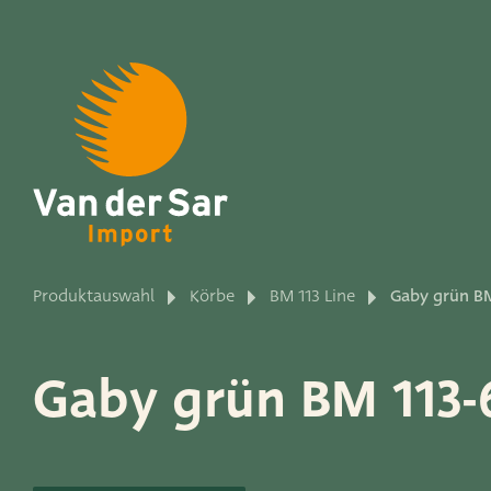
Über Van der Sar Impo
Produktauswahl
Körbe
BM 113 Line
Gaby grün BM
Produktlinien
Gaby grün BM 113-
Unsere Marken