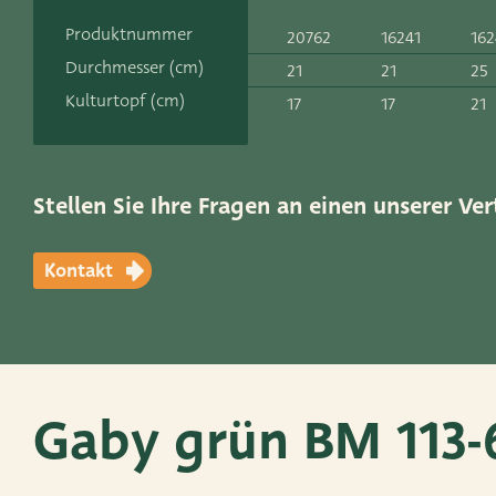
Kontakt
Produktnummer
20762
16241
162
ADRES
Durchmesser (cm)
21
21
25
Leemolen 70
T
+31 174 520 0
Kulturtopf (cm)
17
17
21
2678 MH De Lier
E
sales@vanders
Die Niederlande
Stellen Sie Ihre Fragen an einen unserer Ver
Kontakt
Gaby grün BM 113-