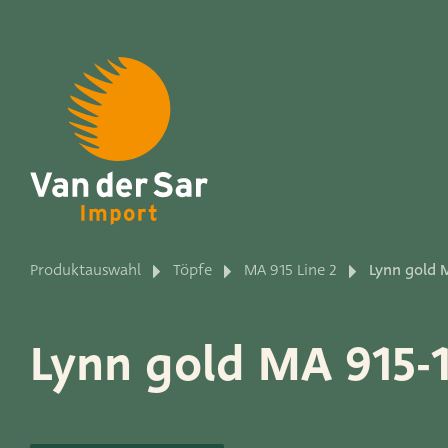
Über Van der Sar Impo
Produktauswahl
Töpfe
MA 915 Line 2
Lynn gold 
Produktlinien
Lynn gold MA 915-
Unsere Marken