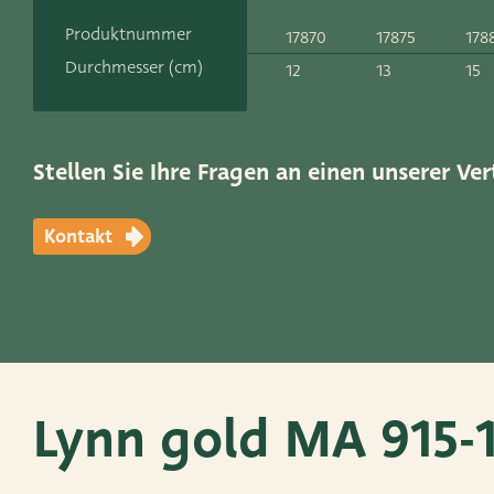
Kontakt
Produktnummer
17870
17875
178
ADRES
Durchmesser (cm)
12
13
15
Leemolen 70
T
+31 174 520 0
2678 MH De Lier
E
sales@vanders
Die Niederlande
Stellen Sie Ihre Fragen an einen unserer Ver
Kontakt
Lynn gold MA 915-