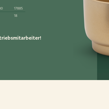
80
17885
18
52
ar.nl
triebsmitarbeiter!
1