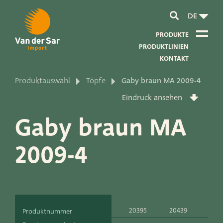
DE
PRODUKTE
PRODUKTLINIEN
KONTAKT
Produktauswahl
Töpfe
Gaby braun MA 2009-4
Über Van der Sar Import
Eindruck ansehen
Über unsere Zertifikate
Gaby braun MA
Über unsere Nachhaltigkeit
2009-4
Über unsere Vision und Mission
Über unser Unternehmen
Produktentwicklung
20395
20439
200
Produktnummer