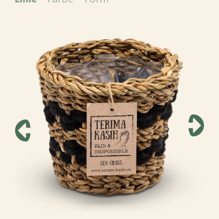
Leemolen 70
T
+31 174 520 052
2678 MH De Lier
E
sales@vandersar.nl
Die Niederlande