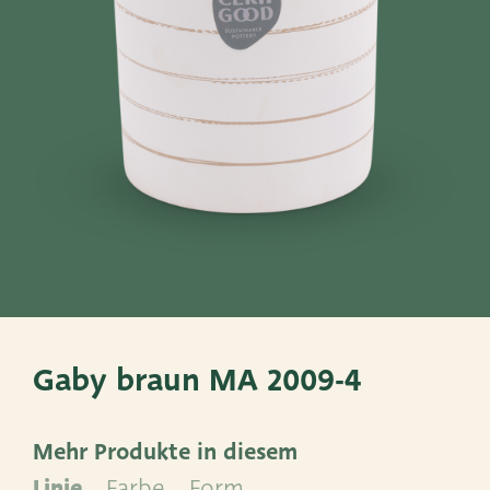
Töpfe
Körbe
Sehen Sie sich diese an
Very Potter
Terima Kasih
XXL-Products
TC Konzept
Gaby braun MA 2009-4
Mehr Produkte in diesem
ADRES
Linie
Farbe
Form