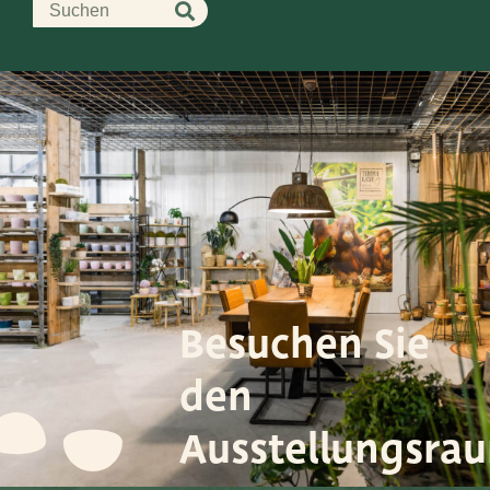
Leemolen 70
T
+31 174 520 052
2678 MH De Lier
E
sales@vandersar.nl
Die Niederlande
Besuchen Sie
den
Ausstellungsra