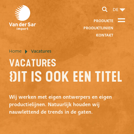
DE
PRODUKTE
PRODUKTLINIEN
KONTAKT
Home
Vacatures
Über Van der Sar Import
vacatures
Über unsere Zertifikate
Dit is ook een titel
Über unsere Nachhaltigkeit
Über unsere Vision und Mission
Wij werken met eigen ontwerpers en eigen
productielijnen. Natuurlijk houden wij
Über unser Unternehmen
nauwlettend de trends in de gaten.
Produktentwicklung