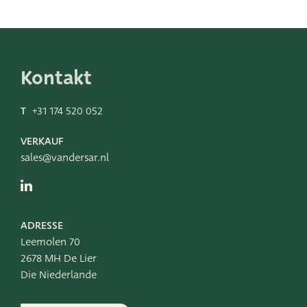
Töpfe
Körbe
Kontakt
Sehen Sie sich diese an
T
+31 174 520 052
Very Potter
VERKAUF
Terima Kasih
sales@vandersar.nl
XXL-Products
TC Konzept
ADRESSE
Leemolen 70
2678 MH De Lier
Die Niederlande
ADRES