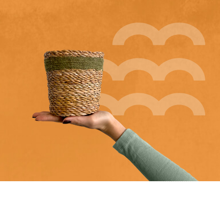
Produktlinien
Unsere Marken
Very Potter
Terima Kasih
XXL-Products
TC Konzept
Kontakt
GERADE ZU