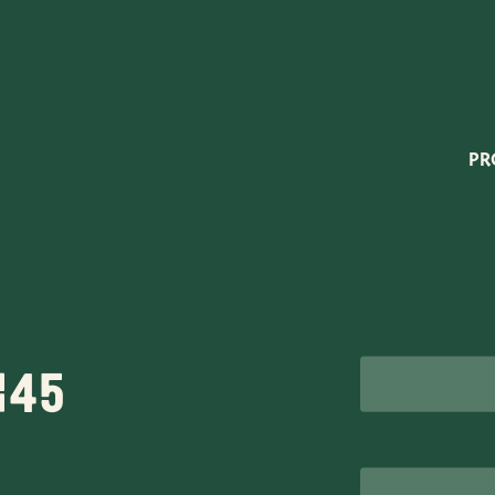
Very Potter
Terima Kasih
XXL-Products
PR
TC Konzept
rt
145