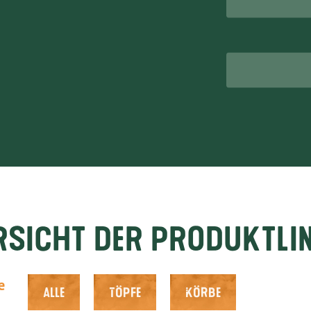
52
ar.nl
rsicht der Produktlin
e
Alle
Töpfe
Körbe