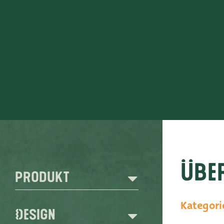
Kontakt
ADRES
Leemolen 70
T
+31 174 520 0
2678 MH De Lier
E
sales@vanders
Die Niederlande
Übe
Produkt
Kategori
Design